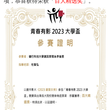
项，恭喜获得荣获「
百大精选奖
」。