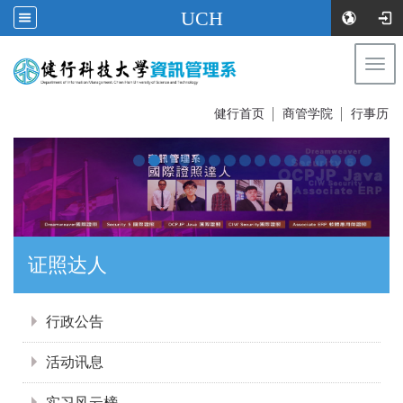
UCH
Togg
navi
:::
健行首页
│
商管学院
│
行事历
证照达人
:::
行政公告
活动讯息
实习风云榜