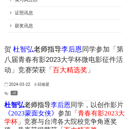
证照讯息
获奖讯息
贺
李后恩
同学参加「第
杜智弘
老师指导
八届青春有影2023大学杯微电影征件活
动」竞赛荣获「
百大精选奖
」
2024-03-22
邱南星
all
杜智弘
老师指导
李后恩
同学，以创作影片
《2023蒙面女侠》
参加「
青春有影2023大
学杯
」竞赛与台湾各大院校竞争角逐奖