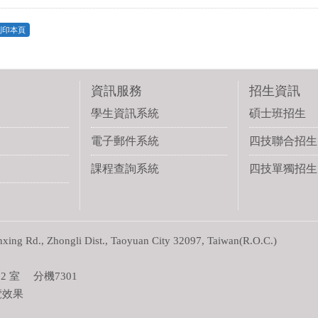
列印本頁
資訊服務
招生資訊
學生資訊系統
碩士班招生
電子郵件系統
四技聯合招生
課程查詢系統
四技單獨招生
g Rd., Zhongli Dist., Taoyuan City 32097, Taiwan(R.O.C.)
 室 分機7301
覽效果