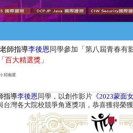
李後恩
同學參加「第八屆青春有影
老師指導
「
百大精選獎
」
邱南星
師指導
李後恩
同學，以創作影片
《2023蒙面
與台灣各大院校競爭角逐獎項，恭喜獲得榮