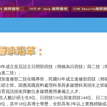
90年成立並且設立日間部四技（簡稱為日四技）與二技（
為進二技）。
再增加進修部二技在職專班，民國93年成立進修部四技（
立碩士班。因應高職資料處理科系與多媒體科系招生之班級
培育資訊技術與數位多媒體應用兼備之人才。
學生人數計碩士生8位、日四技516位與進四技144位、日二
9位，其中18位具博士學歷，全部具有2年以上實務經驗