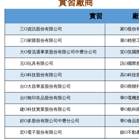
實習廠商
實習
廠
三O資訊股份有限公司
家
O
股份
三
O
家購股份有限公司
展
O
精密
大
O
發流通事業股份有限公司中壢分公司
笑
O
笑國
元
O
玩具有限公司
訊
O
國際
元
O
科技股份有限公司
高
O
科技
台
O
大昌華嘉股份有限公司
荷
O
商聯
台
O
無印良品股份有限公司
華
O
電機
建
O
科技實業股份有限公司
華
O
航科
好
O
多股份有限公司中壢分公司
華
O
食品
宏
O
電子股份有限公司
鎮
O
不動