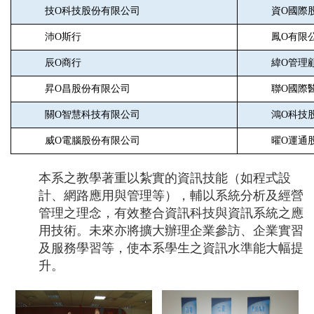
技
O
科技股份有限公司
資
O
國際
沛
O
斯行
鳳
O
有限
辰
O
商行
緯
O
管理
昇
O
昌股份有限公司
聯
O
國際
關
O
智慧科技有限公司
鴻
O
科技
威
O
電腦股份有限公司
曜
O
運通
本系之教學著重以紮實的資訊技能（如程式設
計、網路應用與管理等），輔以系統分析及經營
管理之理念，有效整合資訊科技與資訊系統之應
用技術。未來亦將擴大辦理企業參訪、企業實習
及服務學習等，使本系學生之資訊水準能大幅提
升。