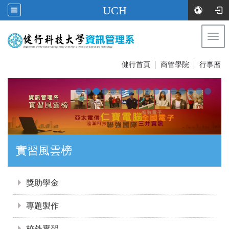
UCH
Togg
navi
:::
健行首頁
│
商管學院
│
行事曆
實習風雲榜
:::
獎助學金
專題製作
校外實習