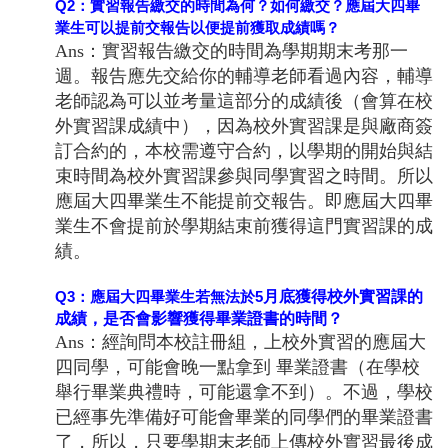
Q2
：實習報告繳交的時間為何？如何繳交？應屆大四畢
業生可以提前交報告以便提前獲取成績嗎？
Ans：實習報告繳交的時間為學期期末考那一
週。報告應先交給你的輔導老師看過內容，輔導
老師認為可以並考量這部分的成績後（會算在校
外實習課成績中），因為校外實習課是與廠商簽
訂合約的，本校需遵守合約，以學期的開始與結
束時間為校外實習課參與同學實習之時間。所以
應屆大四畢業生不能提前交報告。即應屆大四畢
業生不會提前於學期結束前獲得這門實習課的成
績。
月底獲得校外實習課的
Q3
：應屆大四畢業生若無法於5
成績，是否會影響獲得畢業證書的時間？
Ans：經詢問本校註冊組，上校外實習的應屆大
四同學，可能會晚一點拿到 畢業證書（在學校
舉行畢業典禮時，可能還拿不到）。不過，學校
已經事先準備好可能會畢業的同學們的畢業證書
了，所以，只要學期末老師上傳校外實習最後成