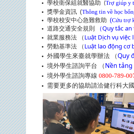
學校衛保組
就醫協助
Trợ giúp y 
(
獎學金資訊
(
Thông tin về học bổn
學校校安中心
急難救助
(
Cứu trợ 
Quy tắc an
道路交通安全規則
（
Luật Dịch vụ việc
就業服務法
（
Luật lao động cơ 
勞動基準法
（
Quy đ
外國學生來臺就學辦法
（
Nền tảng 
境外學生諮詢平台
（
境外學生諮詢專線
0800-789-00
需要更多的協助請洽健行科大