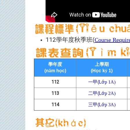
112
學年度秋季班
(
Course Require
學年度
上學期
(n
ă
m h
ọ
c)
(H
ọ
c k
ỳ
1)
112
一甲(L
ớ
p 1A)
113
二
甲(L
ớ
p 2A)
114
三
甲(L
ớ
p 3A)