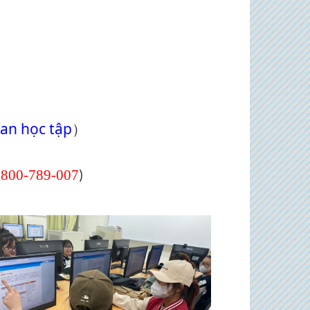
oan học tập
）
0800-789-007
)