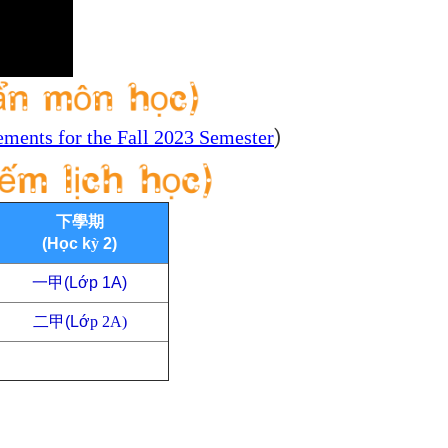
)
ments for the Fall 2023 Semester
下學期
(H
ọ
c k
ỳ
2)
一甲(L
ớ
p 1A)
二
甲(L
ớ
p 2A)