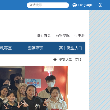
Language
:::
健行首頁
│
商管學院
│
行事曆
載專區
國際專班
高中職生入口
瀏覽人次:
4715