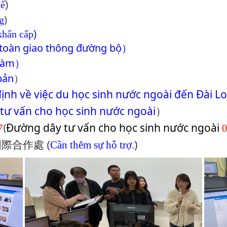
tế
)
)
g
khẩn cấp
)
 toàn giao thông đường bộ
）
 làm
）
bản
）
ịnh về việc du học sinh nước ngoài đến Đài L
tư vấn cho học sinh nước ngoài
）
Đường dây tư vấn cho học sinh nước ngoài
7
(
國際合作處
(
Cần thêm sự hỗ trợ.
)