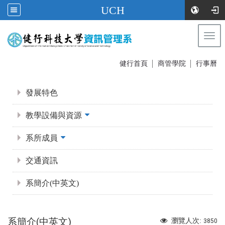
UCH
Togg
navi
:::
健行首頁
│
商管學院
│
行事曆
:::
發展特色
教學設備與資源
系所成員
交通資訊
系簡介(中英文)
系簡介(中英文)
瀏覽人次:
3850