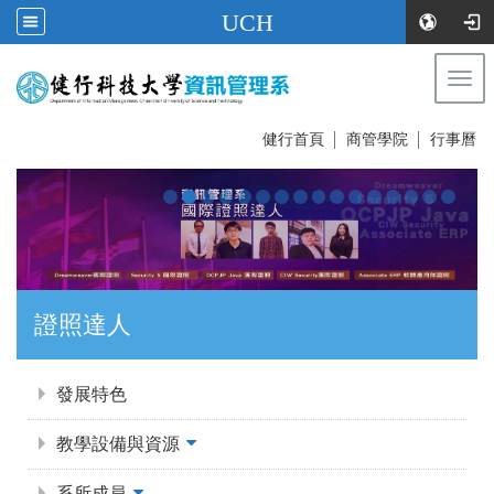
UCH
Togg
navi
:::
健行首頁
│
商管學院
│
行事曆
證照達人
:::
發展特色
教學設備與資源
系所成員