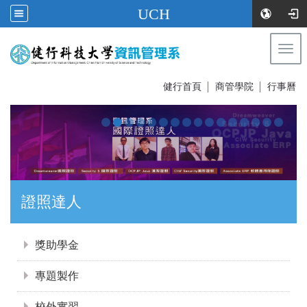
UCH
Togg
navi
:::
健行首頁
│
商管學院
│
行事曆
證照達人
:::
獎助學金
專題製作
校外實習