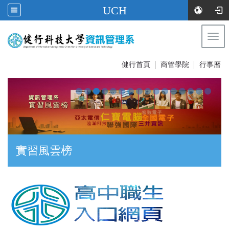
UCH
Togg
navi
:::
健行首頁
│
商管學院
│
行事曆
實習風雲榜