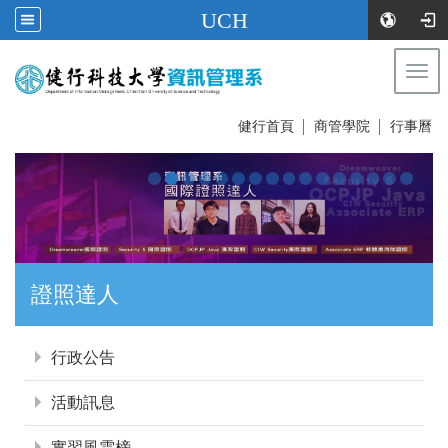
UCH
Togg
navi
:::
健行首頁
│
商管學院
│
行事曆
證照達人
:::
行政公告
活動訊息
實習風雲榜