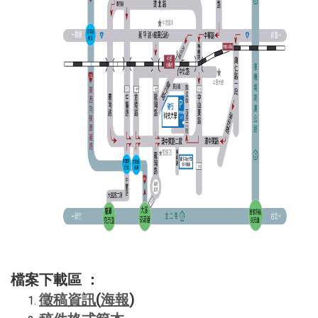
檔案下載區 ：
(
)
徵稿資訊
海報