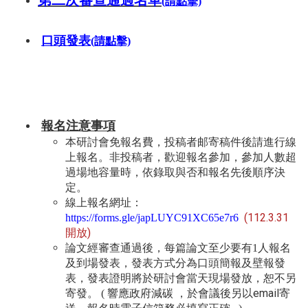
第二次
審查通過名單
(請點擊)
口頭
發表
(請點擊)
報名注意事項
本研討會免報名費，投稿者邮寄稿件後請進行線
上報名。非投稿者，歡迎報名參加，參加人數超
過場地容量時，依錄取與否和報名先後順序決
定。
線上報名網址：
(112.3.31
https://forms.gle/japLUYC91XC65e7r6
開放)
論文經審查通過後，每篇論文至少要有1人報名
及到場發表，發表方式分為口頭簡報及壁報發
表，發表證明將於研討會當天現場發放，恕不另
響應政府減碳 ，於會議後另以email寄
寄發。 (