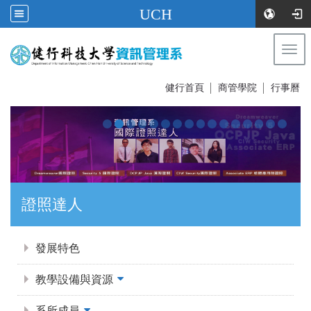
UCH
Togg
navi
:::
健行首頁
│
商管學院
│
行事曆
證照達人
:::
發展特色
教學設備與資源
系所成員