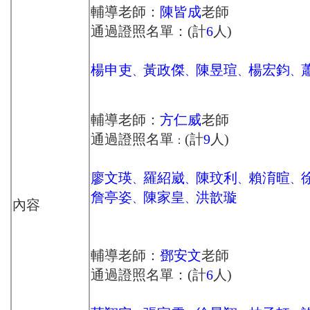
輔導老師：
陳皆成
老師
通過證照名單：(計
6
人)
楊申吏
黃政傑
陳昱瑄
楊宏鈞
、
、
、
、
輔導老師：
方仁威
老師
通過證照名單
(計
9
人)
：
廖文瑛
羅紹崴
陳玟利
賴淯暄
、
、
、
、
詹亭姿
陳家皇
洪歆璇
、
、
內容
輔導老師：
鄧安文
老師
通過證照名單：(計
6
人)