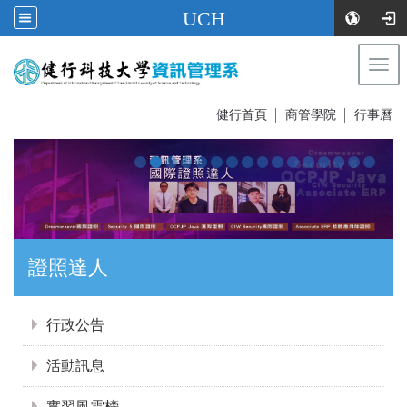
UCH
Togg
navi
:::
健行首頁
│
商管學院
│
行事曆
證照達人
:::
行政公告
活動訊息
實習風雲榜