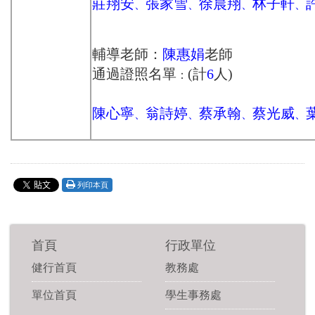
莊翔安
張家雪
徐晨翔
林子軒
、
、
、
、
輔導老師：
陳惠娟
老師
通過證照名單
(計
6
人)
：
陳心寧
翁詩婷
蔡承翰
蔡光威
、
、
、
、
列印本頁
首頁
行政單位
健行首頁
教務處
單位首頁
學生事務處