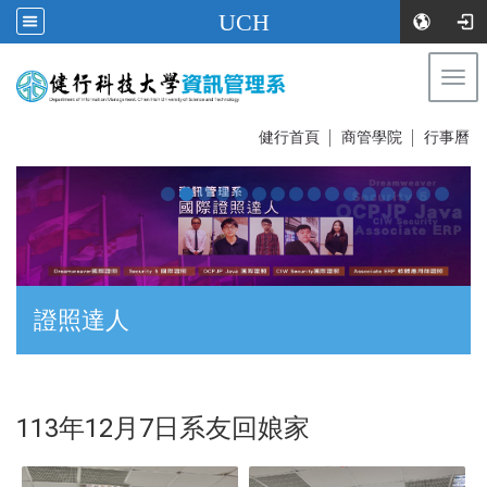
UCH
Togg
navi
:::
健行首頁
│
商管學院
│
行事曆
證照達人
:::
113年12月7日系友回娘家