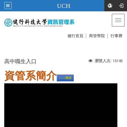
UCH
Togg
navi
:::
健行首頁
│
商管學院
│
行事曆
:::
高中職生入口
瀏覽人次:
15145
資管系簡介