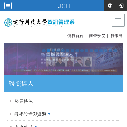
UCH
Togg
navi
:::
健行首頁
│
商管學院
│
行事曆
證照達人
:::
發展特色
教學設備與資源
系所成員