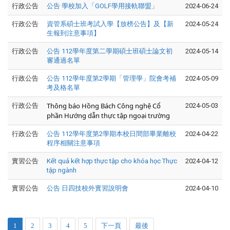
行政公告
公告 學校加入「GOLF學用接軌聯盟」
2024-06-24
行政公告
資管系碩士班考試入學【放榜公告】及【新
2024-05-24
生報到注意事項】
行政公告
公告 112學年度第二學期碩士班碩士論文初
2024-05-14
審通過名單
行政公告
公告 112學年度第2學期「管理學」院會考補
2024-05-09
考及格名單
Thông báo Hồng Bách Công nghệ Cổ
行政公告
2024-05-03
phần Hướng dẫn thực tập ngoại trường
行政公告
公告 112學年度第2學期本校日間部畢業離校
2024-04-22
程序相關注意事項
實習公告
Kết quả kết hợp thực tập cho khóa học Thực
2024-04-12
tập ngành
實習公告
公告 日四技校外實習說明會
2024-04-10
1
2
3
4
5
下一頁
最後