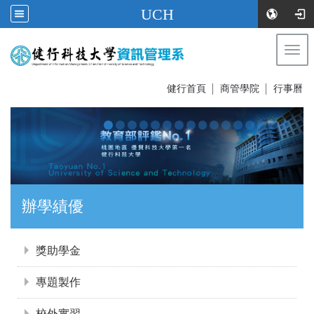
UCH
Togg
navi
:::
健行首頁
│
商管學院
│
行事曆
辦學績優
:::
獎助學金
專題製作
校外實習