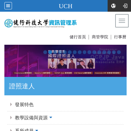
UCH
Togg
navi
:::
健行首頁
│
商管學院
│
行事曆
證照達人
:::
發展特色
教學設備與資源
系所成員