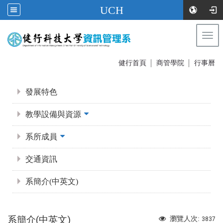
UCH
Togg
navi
:::
健行首頁
│
商管學院
│
行事曆
:::
發展特色
教學設備與資源
系所成員
交通資訊
系簡介(中英文)
系簡介(中英文)
瀏覽人次:
3837