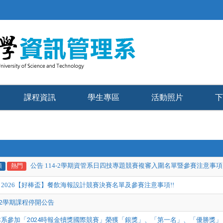
課程資訊
學生專區
活動照片
下
公告 114-2學期資管系日四技專題競賽複審入圍名單暨參賽注意事項
頂
熱門
 2026【好棒盃】餐飲海報設計競賽決賽名單及參賽注意事項!!
4-2學期課程停開公告
本系參加「2024時報金犢獎國際競賽」榮獲「銀獎」、「第一名」、「優勝獎」