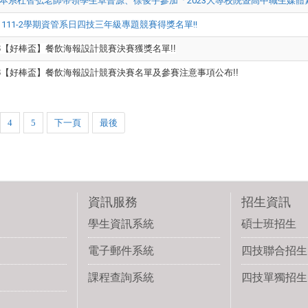
本系杜智弘老師帶領學生卓晉源、徐俊宇參加「2023大專校院暨高中職生媒
 111-2學期資管系日四技三年級專題競賽得獎名單!!
23【好棒盃】餐飲海報設計競賽決賽獲獎名單!!
23【好棒盃】餐飲海報設計競賽決賽名單及參賽注意事項公布!!
4
5
下一頁
最後
資訊服務
招生資訊
學生資訊系統
碩士班招生
電子郵件系統
四技聯合招生
課程查詢系統
四技單獨招生