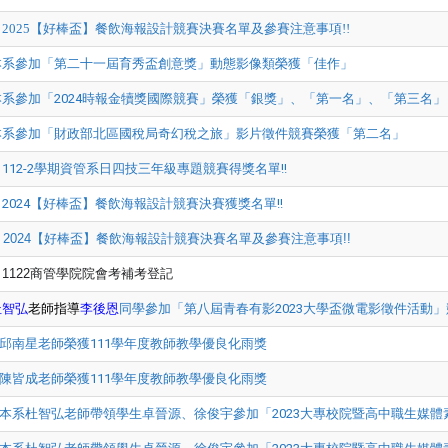
 2025【好棒盃】餐飲海報設計競賽決賽名單及參賽注意事項!!
本系參加「第二十一屆育秀盃創意獎」動態影像類榮獲「佳作」
本系參加「2024時報金犢獎國際競賽」榮獲「銀獎」、「第一名」、「第三名」
本系參加「財政部北區國稅局奇幻稅之旅」影片徵件競賽榮獲「第二名」
 112-2學期資管系日四技三年級專題競賽得獎名單!!
 2024【好棒盃】餐飲海報設計競賽決賽獲獎名單!!
 2024【好棒盃】餐飲海報設計競賽決賽名單及參賽注意事項!!
告
1122商管學院院會考補考登記
杜智弘
老師指導
李後恩
同學參加「第八屆青春有影2023大學盃微電影徵件活動
邱南星老師榮獲111學年度教師教學優良化雨獎
陳皆成老師榮獲111學年度教師教學優良化雨獎
本系杜智弘老師帶領學生卓晉源、徐俊宇參加「2023大專校院暨高中職生媒