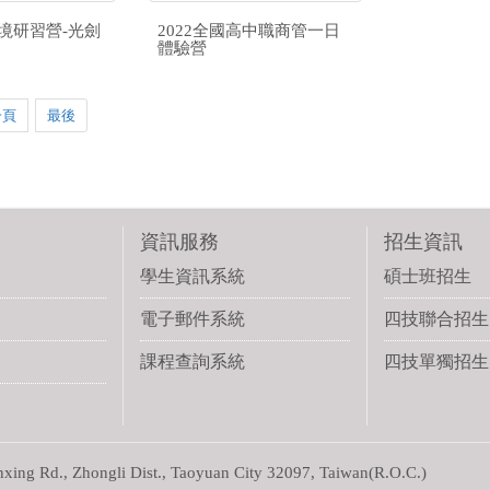
實境研習營-光劍
2022全國高中職商管一日
體驗營
一頁
最後
資訊服務
招生資訊
學生資訊系統
碩士班招生
電子郵件系統
四技聯合招生
課程查詢系統
四技單獨招生
g Rd., Zhongli Dist., Taoyuan City 32097, Taiwan(R.O.C.)