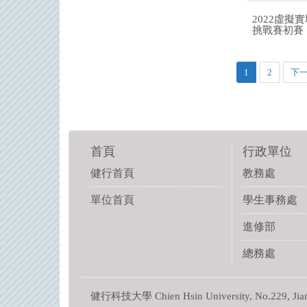
2022虛擬
挑戰賽初賽
1
2
下
首頁
行政單位
健行首頁
教務處
單位首頁
學生事務處
進修部
總務處
健行科技大學 Chien Hsin University, No.229, Jianxin