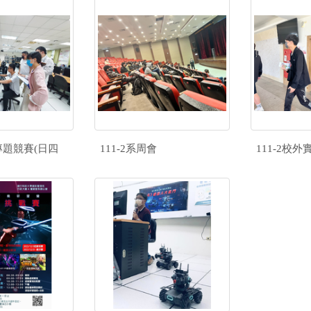
專題競賽(日四
111-2系周會
111-2校