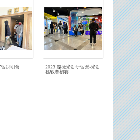
外實習說明會
2023 虛擬光劍研習營-光劍
挑戰賽初賽