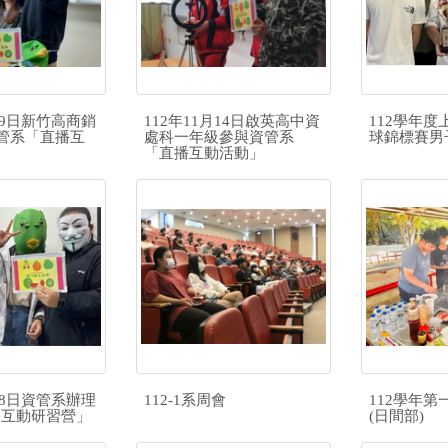
月29日新竹高商銷
112年11月14日啟英高中資
112學年
管系「直播互
處科一年級參與資管系
球錦標賽男
「直播互動活動」
月28日資管系辦理
112-1系周會
112學年
直播互動研習營」
(日間部)