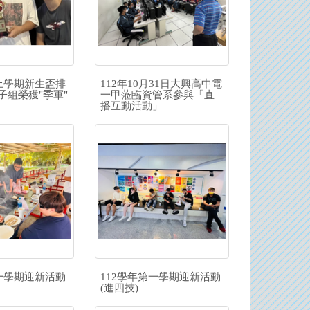
度上學期新生盃排
112年10月31日大興高中電
子組榮獲"季軍"
一甲蒞臨資管系參與「直
播互動活動」
第一學期迎新活動
112學年第一學期迎新活動
(進四技)