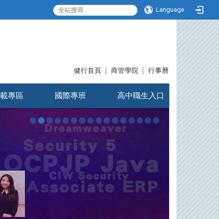
Language
:::
健行首頁
│
商管學院
│
行事曆
載專區
國際專班
高中職生入口