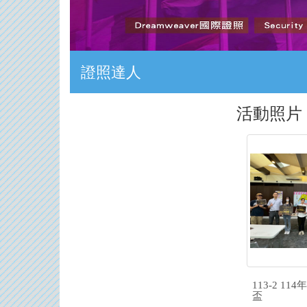
證照達人
:::
活動照片
113-2 11
盃