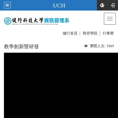
UCH
Togg
navi
:::
健行首頁
│
商管學院
│
行事曆
教學創新暨研發
瀏覽人次:
3369