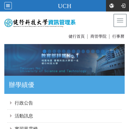
UCH
Togg
navi
:::
健行首頁
│
商管學院
│
行事曆
證照達人
:::
行政公告
活動訊息
實習風雲榜