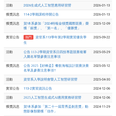
活動
2026生成式人工智慧應用研習營
2026-01-13
獲獎訊息
114-2學期課程停開公告
2026-01-13
獲獎訊息
賀!本系參加「2024時報金犢獎國際競賽」榮
2025-12-09
獲「銀獎」、「第一名」、「優勝獎」
實習公告
資管系113學年第2學期實習優良學
2025-09-22
熱門
生
活動
公告 113-2學期資管系日四技專題競賽複審
2025-05-29
入圍名單暨參賽注意事項
獲獎訊息
公告 2025【好棒盃】餐飲海報設計競賽決賽
2025-05-12
名單及參賽注意事項!!
活動
資管系入學說明會暨人工智慧研習營
2025-04-30
實習公告
113-2實習資訊公告
2024-12-06
活動
2025人工智慧生成式AI應用實務研習營
2024-12-06
獲獎訊息
賀!本系參加「第二十一屆育秀盃創意獎」動
2024-11-29
態影像類榮獲「佳作」