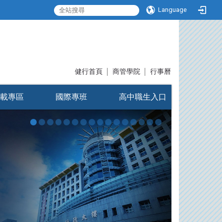
Language
:::
健行首頁
│
商管學院
│
行事曆
載專區
國際專班
高中職生入口