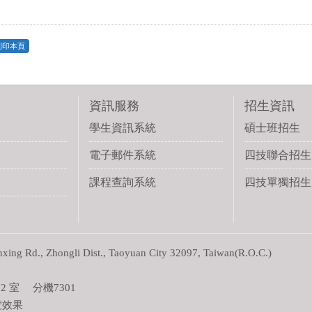
列印本頁
資訊服務
招生資訊
學生資訊系統
碩士班招生
電子郵件系統
四技聯合招生
課程查詢系統
四技單獨招生
g Rd., Zhongli Dist., Taoyuan City 32097, Taiwan(R.O.C.)
 室 分機7301
覽效果