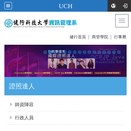
UCH
Togg
navi
:::
健行首頁
│
商管學院
│
行事曆
證照達人
:::
師資陣容
行政人員