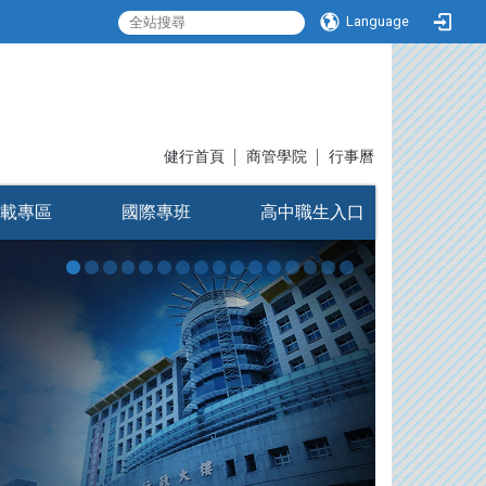
Language
:::
健行首頁
│
商管學院
│
行事曆
載專區
國際專班
高中職生入口