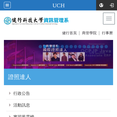
UCH
Togg
navi
:::
健行首頁
│
商管學院
│
行事曆
證照達人
:::
行政公告
活動訊息
實習風雲榜