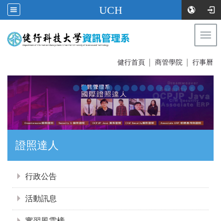
UCH
Togg
navi
:::
健行首頁
│
商管學院
│
行事曆
證照達人
:::
行政公告
活動訊息
實習風雲榜