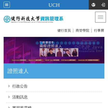
UCH
Togg
navi
:::
健行首頁
│
商管學院
│
行事曆
證照達人
:::
行政公告
活動訊息
實習風雲榜