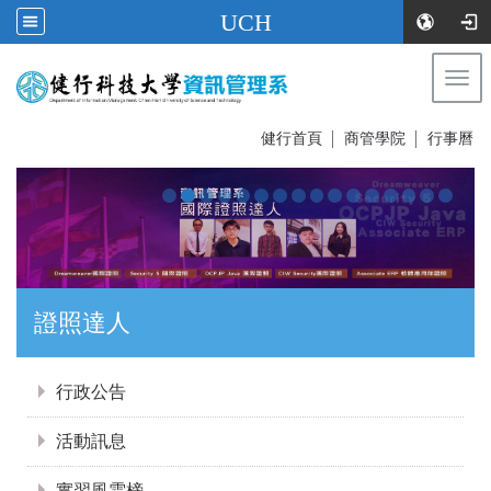
UCH
Togg
navi
:::
健行首頁
│
商管學院
│
行事曆
證照達人
:::
行政公告
活動訊息
實習風雲榜