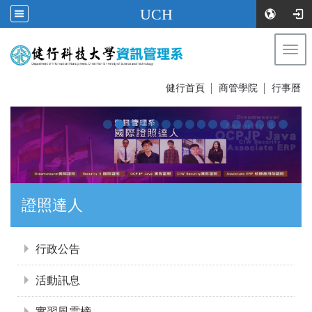
UCH
Togg
navi
:::
健行首頁
│
商管學院
│
行事曆
證照達人
:::
行政公告
活動訊息
實習風雲榜