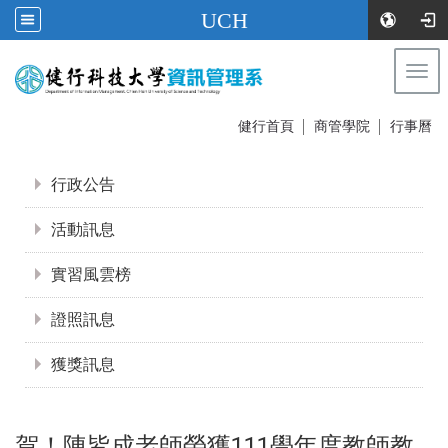
UCH
Togg
navi
:::
健行首頁
│
商管學院
│
行事曆
:::
行政公告
活動訊息
實習風雲榜
證照訊息
獲獎訊息
賀！陳皆成老師榮獲111學年度教師教