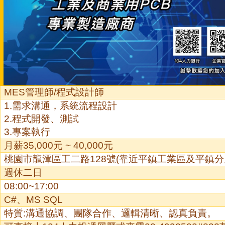
MES管理師/程式設計師
1.
需求溝通，系統流程設計
2.
程式開發、測試
3.
專案執行
月薪35,000元 ~ 40,000元
桃園市龍潭區工二路128號(靠近平鎮工業區及平鎮分
週休二日
08:00~17:00
C#
、MS SQL
特質:溝通協調、團隊合作、邏輯清晰、認真負責。