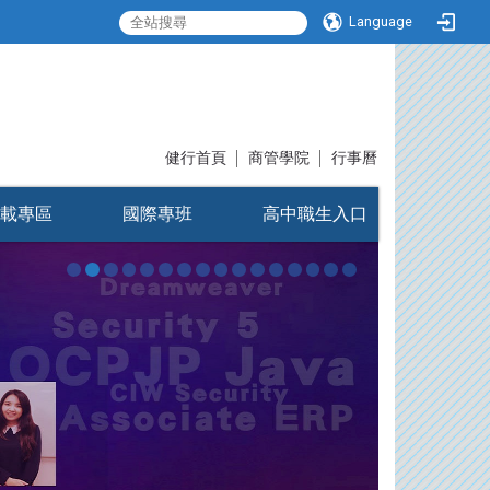
Language
:::
健行首頁
│
商管學院
│
行事曆
載專區
國際專班
高中職生入口