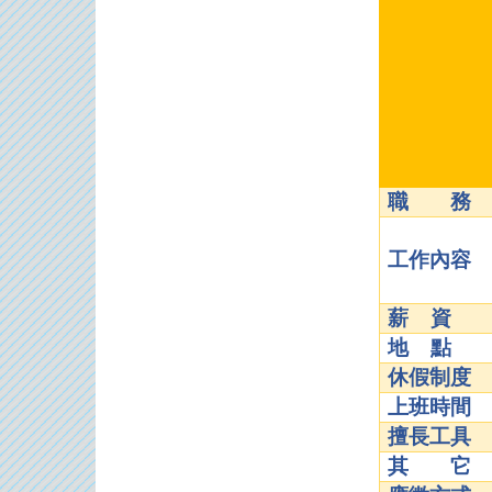
職 務
工作內容
薪 資
地 點
休假制度
上班時間
擅長工具
其 它