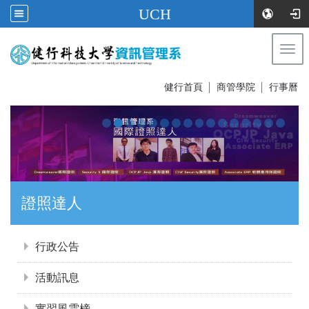
UCH
Togg
navi
:::
健行首頁
│
商管學院
│
行事曆
證照達人
:::
行政公告
活動訊息
實習風雲榜