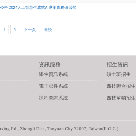
公告 2024人工智慧生成式AI應用實務研習營
4
5
下一頁
最後
資訊服務
招生資訊
學生資訊系統
碩士班招生
電子郵件系統
四技聯合招生
課程查詢系統
四技單獨招生
g Rd., Zhongli Dist., Taoyuan City 32097, Taiwan(R.O.C.)