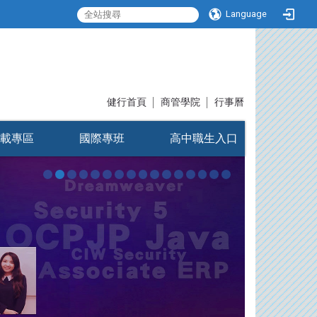
Language
:::
健行首頁
│
商管學院
│
行事曆
載專區
國際專班
高中職生入口