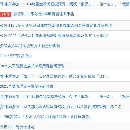
賀!本系參加「2024時報金犢獎國際競賽」榮獲「銀獎」、「第一名」、「優
資管系113學年第2學期實習優良學生
熱門
公告 113-2學期資管系日四技專題競賽複審入圍名單暨參賽注意事項
公告 2025【好棒盃】餐飲海報設計競賽決賽名單及參賽注意事項!!
資管系入學說明會暨人工智慧研習營
113-2實習資訊公告
2025人工智慧生成式AI應用實務研習營
賀!本系參加「第二十一屆育秀盃創意獎」動態影像類榮獲「佳作」
2025全國管理實務暨學術研討會
賀!本系參加「2024時報金犢獎國際競賽」榮獲「銀獎」、「第一名」、「第
賀!本系參加「財政部北區國稅局奇幻稅之旅」影片徵件競賽榮獲「第二名」
113年資管系「系友回娘家」迎新懷舊暨「親師座談會」
學期1131院會考補考