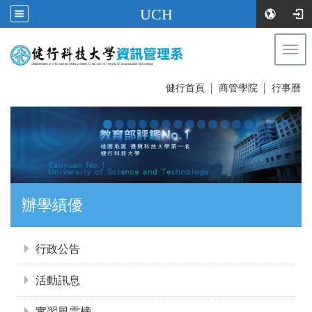
UCH
Togg
navi
:::
健行首頁
│
商管學院
│
行事曆
辦學績優
:::
行政公告
活動訊息
實習風雲榜