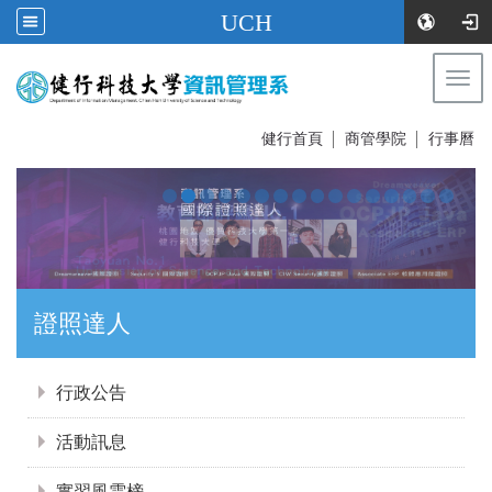
UCH
Togg
navi
:::
健行首頁
│
商管學院
│
行事曆
證照達人
:::
行政公告
活動訊息
實習風雲榜