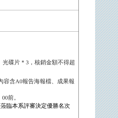
、光碟片＊3，核銷金額不得超
內容含A0報告海報檔、成果報
：
00前。
委員蒞臨本系評審決定優勝名次