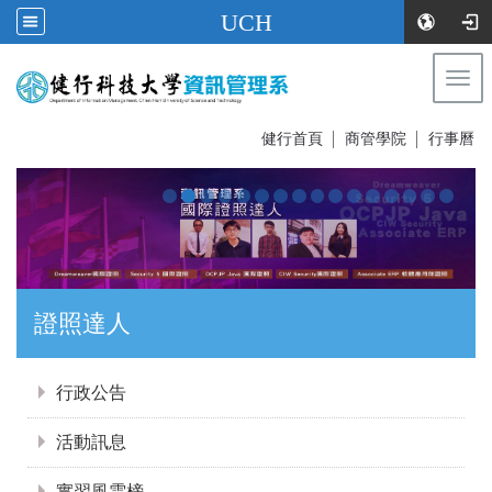
UCH
Togg
navi
:::
健行首頁
│
商管學院
│
行事曆
證照達人
:::
行政公告
活動訊息
實習風雲榜