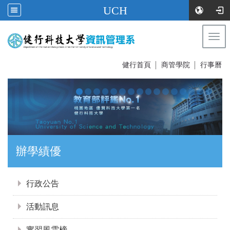
UCH
Togg
navi
:::
健行首頁
│
商管學院
│
行事曆
證照達人
:::
行政公告
活動訊息
實習風雲榜