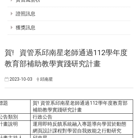
證照訊息
獲獎訊息
!
112
賀
資管系邱南星老師通過
學年度
教育部補助教學實踐研究計畫
2023-10-03
邱南星
!
112
標題
賀
資管系邱南星老師通過
學年度教育部
補助教學實踐研究計畫
公告類別
行政公告
計畫說明
運用即時反饋系統融入專題導向學習於動態
網頁設計課程對學習自我效能之行動研究
計畫主持人
邱南星