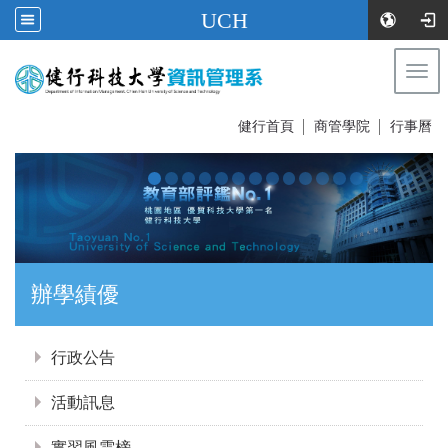
UCH
Togg
navi
:::
健行首頁
│
商管學院
│
行事曆
辦學績優
:::
行政公告
活動訊息
實習風雲榜