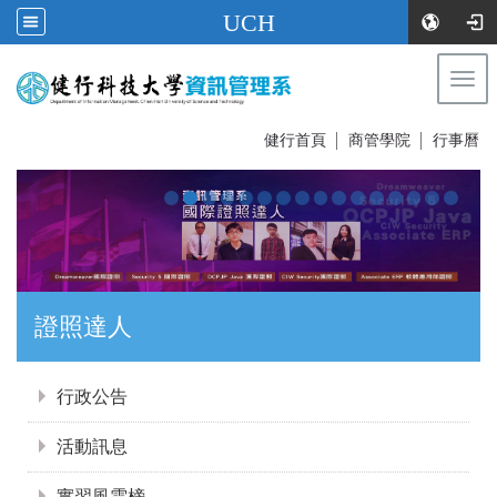
UCH
Togg
navi
:::
健行首頁
│
商管學院
│
行事曆
證照達人
:::
行政公告
活動訊息
實習風雲榜