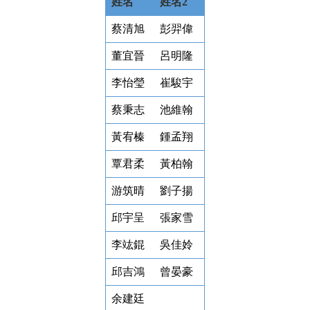
姓名
姓名2
蔡清旭
彭羿偉
董宜晉
呂明隆
李怡瑩
崔駿宇
蔡秉志
池維翰
黃宥榛
鍾孟翔
覃君柔
黃柏翰
游筑晴
劉子揚
邱宇呈
張家雪
李竑錕
吳佳姈
邱吉鴻
曾晏豪
余建廷