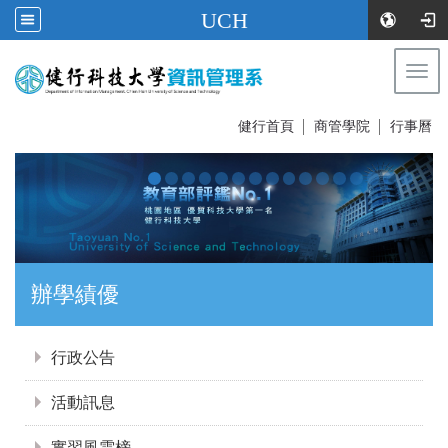
UCH
Togg
navi
:::
健行首頁
│
商管學院
│
行事曆
辦學績優
:::
行政公告
活動訊息
實習風雲榜