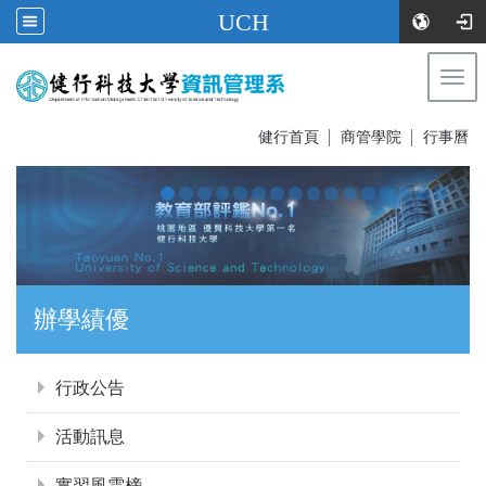
UCH
Togg
navi
:::
健行首頁
│
商管學院
│
行事曆
證照達人
:::
行政公告
活動訊息
實習風雲榜