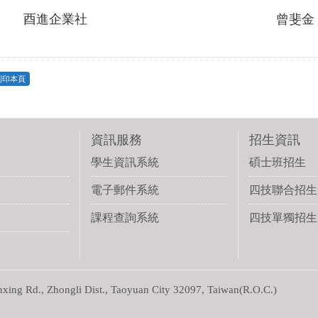
酉進企業社
曾斐金
列印本頁
資訊服務
招生資訊
學生資訊系統
碩士班招生
電子郵件系統
四技聯合招生
課程查詢系統
四技單獨招生
g Rd., Zhongli Dist., Taoyuan City 32097, Taiwan(R.O.C.)