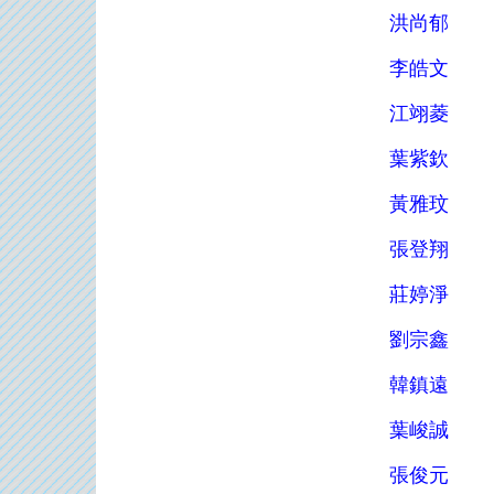
洪尚郁
李皓文
江翊菱
葉紫欽
黃雅玟
張登翔
莊婷淨
劉宗鑫
韓鎮遠
葉峻誠
張俊元