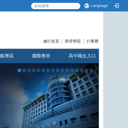
Language
:::
健行首頁
│
商管學院
│
行事曆
載專區
國際專班
高中職生入口