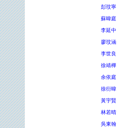
彭玟寧
蘇暐庭
李延中
廖玟涵
李世良
徐靖樺
余依庭
徐衍暐
黃宇賢
林若晴
吳東翰