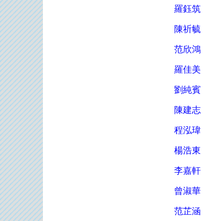
羅鈺筑
陳祈毓
范欣鴻
羅佳美
劉純賓
陳建志
程泓瑋
楊浩東
李嘉軒
曾淑華
范芷涵