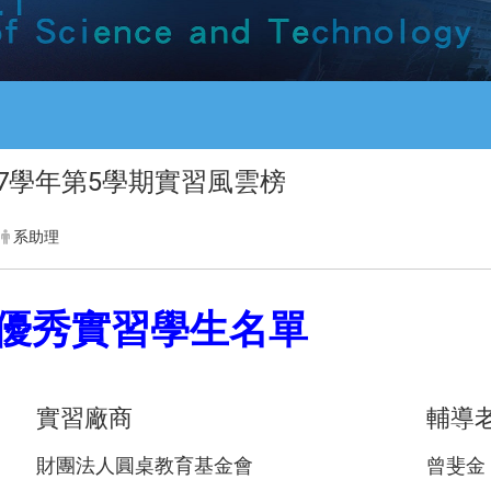
07學年第5學期實習風雲榜
系助理
優秀實習學生名單
實習廠商
輔導
財團法人圓桌教育基金會
曾斐金