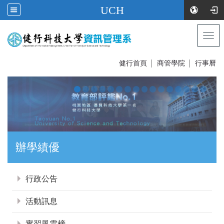
UCH
Togg
navi
:::
健行首頁
│
商管學院
│
行事曆
證照達人
:::
行政公告
活動訊息
實習風雲榜