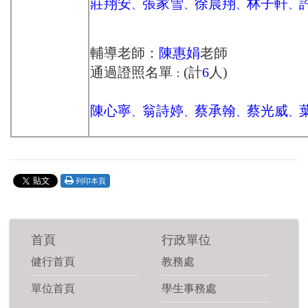
莊翔安
張家雪
徐晨翔
林子軒
、
、
、
、
輔導老師：
陳惠娟
老師
通過證照名單
(計
6
人)
：
陳心寧
翁詩婷
蔡承翰
蔡光威
、
、
、
、
列印本頁
首頁
行政單位
健行首頁
教務處
單位首頁
學生事務處