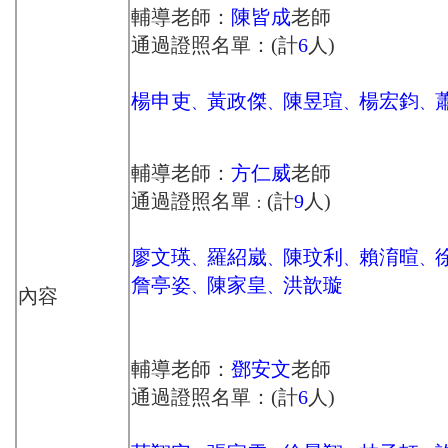
輔導老師：
陳皆成
老師
通過證照名單：(計
6
人)
楊申吏
黃政傑
陳昱瑄
楊宏鈞
、
、
、
、
輔導老師：
方仁威
老師
通過證照名單
(計
9
人)
：
廖文瑛
羅紹崴
陳玟利
賴淯暄
、
、
、
、
詹亭姿
陳家皇
洪歆璇
、
、
內容
輔導老師：
鄧安文
老師
通過證照名單：(計
6
人)