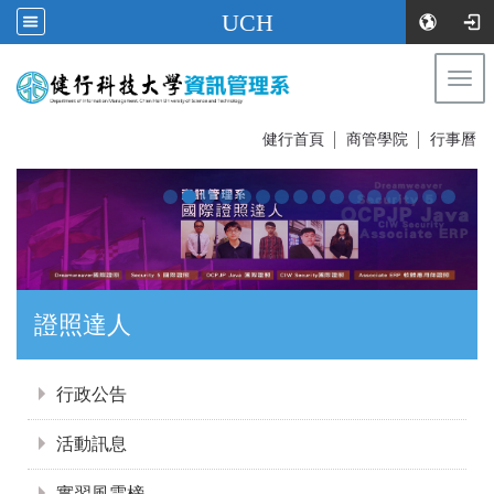
UCH
Togg
navi
:::
健行首頁
│
商管學院
│
行事曆
證照達人
:::
行政公告
活動訊息
實習風雲榜