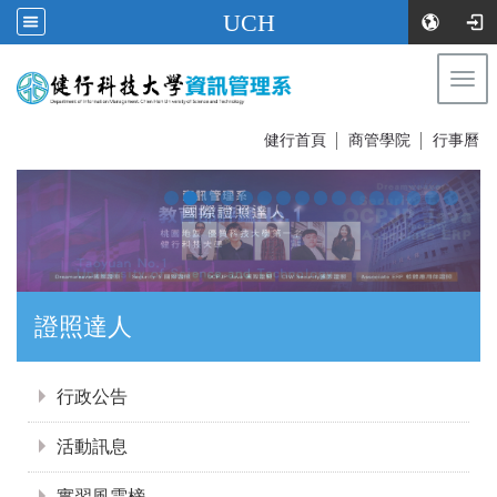
UCH
Togg
navi
:::
健行首頁
│
商管學院
│
行事曆
證照達人
:::
行政公告
活動訊息
實習風雲榜