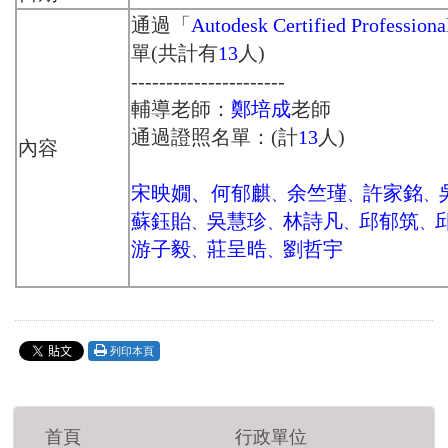
通過「
Autodesk Certified Profession
單(共計有
13
人)
----------------------
輔導老師：
鄭培成
老師
通過證照名單：(計
13
人)
內容
宋映嫺、何郁麒
余竺瑾
許家銘
、
、
、
蘇鈺貽
吳慧珍
林詩凡
邱郁筑
、
、
、
、
游子毅
莊呈晧
劉哲宇
、
、
列印本頁
首頁
行政單位