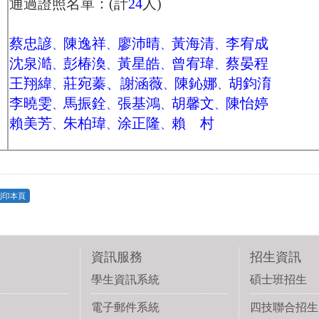
通過證照名單：(計
24
人)
蔡忠諺
陳逸祥
廖沛晴
黃海清
李宥成
、
、
、
、
沈泉澔
彭椿渙
黃星皓
曾宥瑋
蔡晏程
、
、
、
、
王翔緯
莊宛蓁、謝涵薇
陳鈊娜
胡鈞淯
、
、
、
李曉雯
馬振銓
張基鴻
胡馨文
陳怡婷
、
、
、
、
賴美芳
朱柏瑋
涂正隆
賴 村
、
、
、
列印本頁
資訊服務
招生資訊
學生資訊系統
碩士班招生
電子郵件系統
四技聯合招生