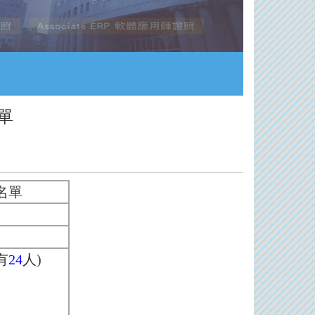
單
名單
有
24
人)