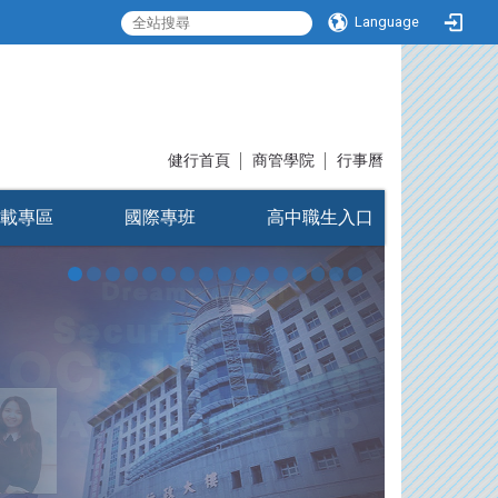
Language
:::
健行首頁
│
商管學院
│
行事曆
載專區
國際專班
高中職生入口