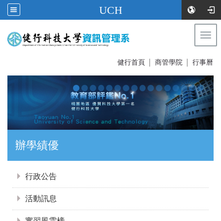
UCH
Togg
navi
:::
健行首頁
│
商管學院
│
行事曆
辦學績優
:::
行政公告
活動訊息
實習風雲榜