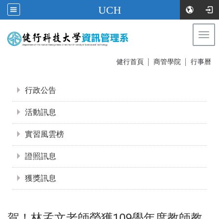
UCH
Togg
navi
:::
健行首頁
│
商管學院
│
行事曆
:::
行政公告
活動訊息
實習風雲榜
證照訊息
獲獎訊息
賀！林孟文老師榮獲109學年度教師教